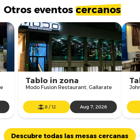
Otros eventos
cercanos
Tablo in zona
Ta
ne
Modo Fusion Restaurant, Gallarate
John
8
/
12
Aug 7, 2026
Descubre todas las mesas cercanas