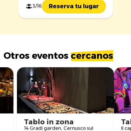
Reserva tu lugar
3/16
Otros eventos
cercanos
Tablo in zona
Ta
14 Gradi garden, Cernusco sul
Il c