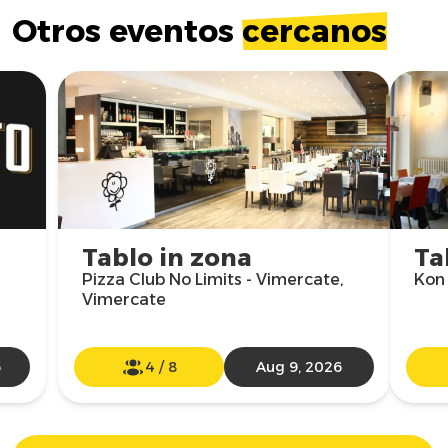
Otros eventos
cercanos
Tablo in zona
Ta
Pizza Club No Limits - Vimercate,
Kon 
Vimercate
6
4
/
8
Aug 9, 2026