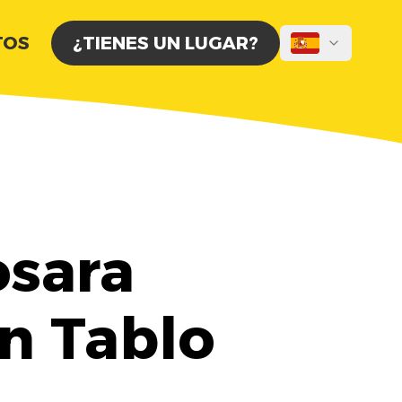
TOS
¿TIENES UN LUGAR?
osara
on Tablo