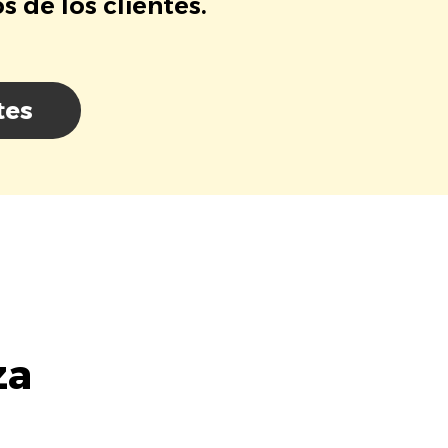
 de los clientes.
tes
za