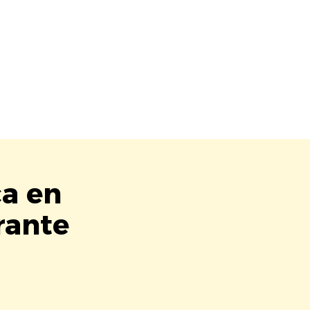
ca en
rante