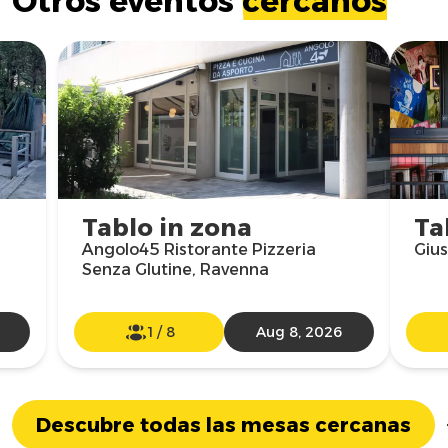
Otros eventos
cercanos
Tablo in zona
Ta
Angolo45 Ristorante Pizzeria
Gius
Senza Glutine, Ravenna
1
/
8
Aug 8, 2026
Descubre todas las mesas cercanas