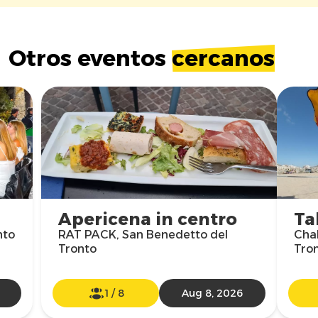
Otros eventos
cercanos
Apericena in centro
Ta
nto
RAT PACK, San Benedetto del
Chal
Tronto
Tro
1
/
8
Aug 8, 2026