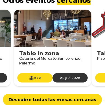
Otros eventos
cercanos
Tablo in zona
Ta
mo
Osteria del Mercato San Lorenzo,
Rist
Palermo
5
/
8
Aug 7, 2026
Descubre todas las mesas cercanas