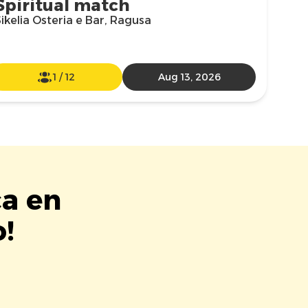
Spiritual match
ikelia Osteria e Bar, Ragusa
1
/
12
Aug 13, 2026
ca en
!