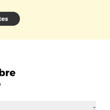
tes
bre
o