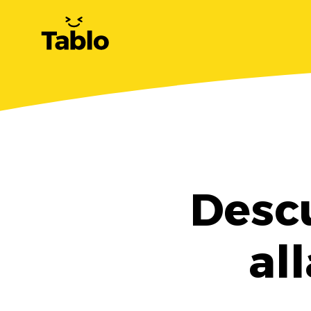
Descu
al