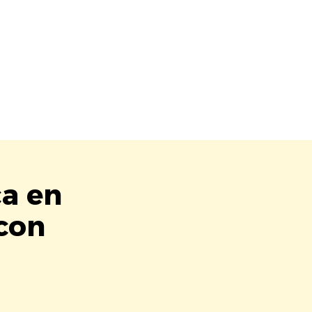
ca en
 con