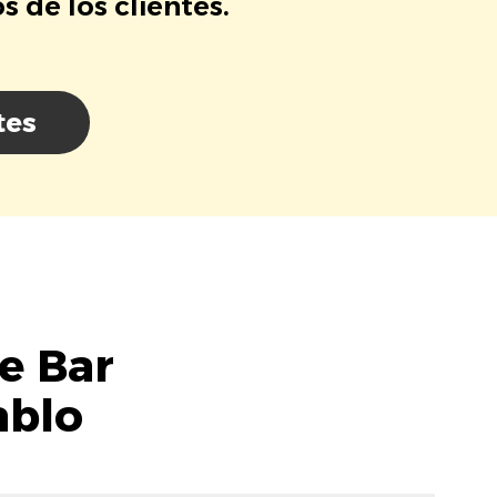
 de los clientes.
tes
e Bar
ablo