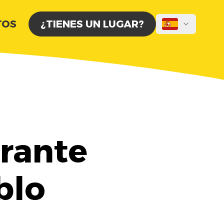
TOS
¿TIENES UN LUGAR?
orante
blo