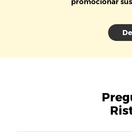
promocionar sus 
De
Preg
Ris