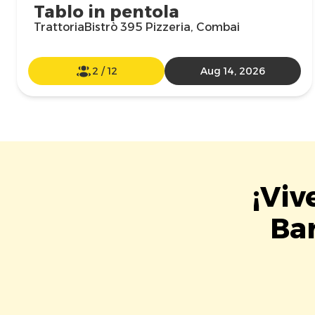
Tablo in pentola
TrattoriaBistrò 395 Pizzeria, Combai
2
/
12
Aug 14, 2026
¡Viv
Bar