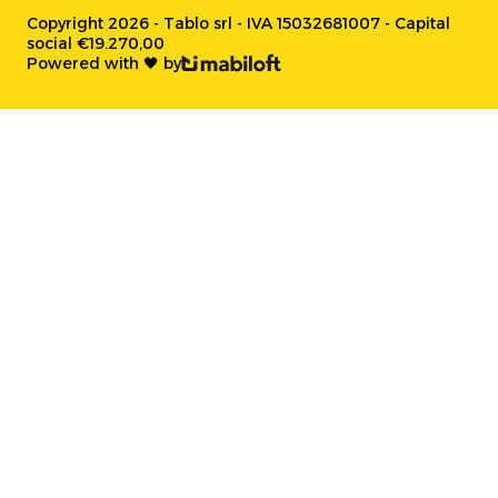
Copyright 2026 - Tablo srl - IVA 15032681007 - Capital
social €19.270,00
Powered with 🖤 by