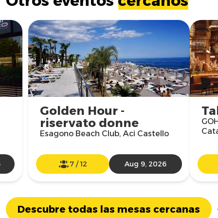
Otros eventos
cercanos
Golden Hour -
Ta
riservato donne
GOHA
Cat
Esagono Beach Club, Aci Castello
6
7
/
12
Aug 9, 2026
Descubre todas las mesas cercanas