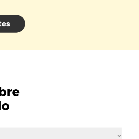
tes
bre
lo