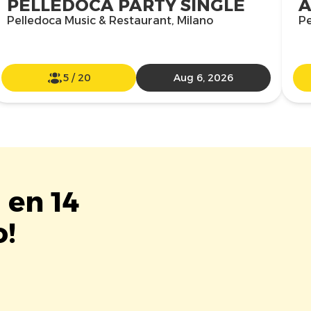
PELLEDOCA PARTY SINGLE
A
Pelledoca Music & Restaurant, Milano
Pe
5
/
20
Aug 6, 2026
 en 14
o!