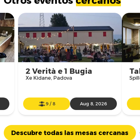
Otros eventos
cercanos
2 Verità e 1 Bugia
Ta
Xe Kidane, Padova
Spil
9
/
8
Aug 8, 2026
Descubre todas las mesas cercanas