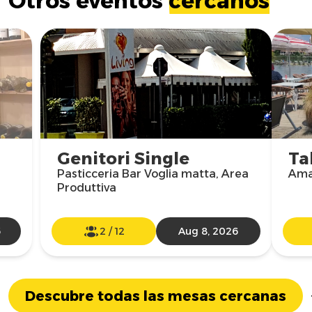
Otros eventos
cercanos
Genitori Single
Ta
Pasticceria Bar Voglia matta, Area
Ama
Produttiva
6
2
/
12
Aug 8, 2026
Descubre todas las mesas cercanas