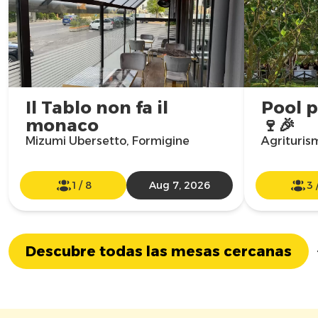
Il Tablo non fa il
Pool p
monaco
🍷🎉
Mizumi Ubersetto, Formigine
Agriturism
1
/
8
Aug 7, 2026
3
Descubre todas las mesas cercanas