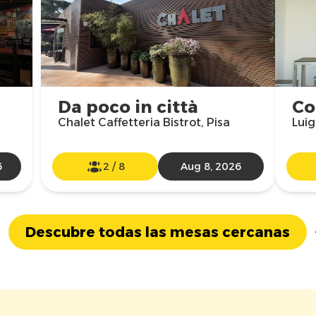
Da poco in città
Co
Chalet Caffetteria Bistrot, Pisa
Luig
6
2
/
8
Aug 8, 2026
Descubre todas las mesas cercanas