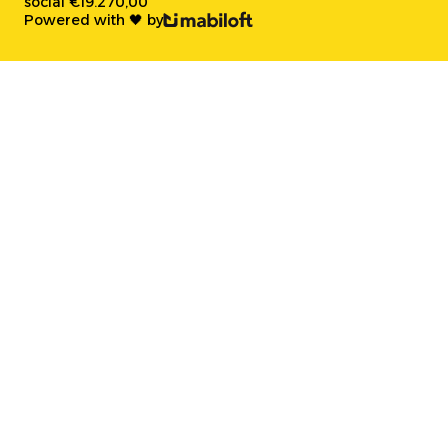
social €19.270,00
Powered with 🖤 by