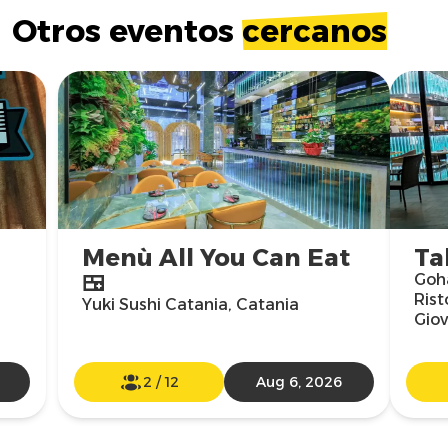
Otros eventos
cercanos
Menù All You Can Eat
Ta
🍱
Goha
Rist
Yuki Sushi Catania, Catania
Giov
2
/
12
Aug 6, 2026