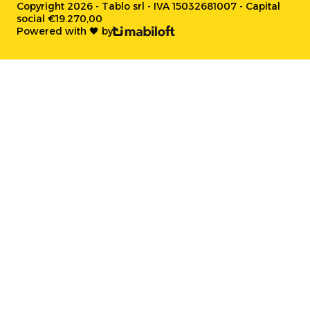
Copyright 2026 - Tablo srl - IVA 15032681007 - Capital
social €19.270,00
Powered with 🖤 by