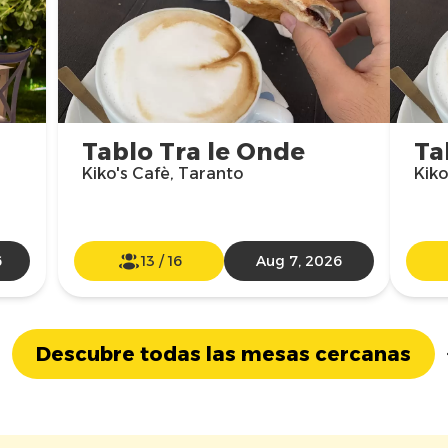
Tablo Tra le Onde
Ta
Kiko's Cafè, Taranto
Kiko
6
13
/
16
Aug 7, 2026
Descubre todas las mesas cercanas