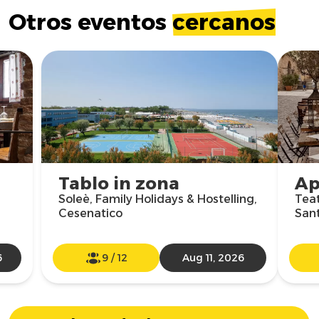
Otros eventos
cercanos
Tablo in zona
Ap
Soleè, Family Holidays & Hostelling,
Teat
Cesenatico
San
6
9
/
12
Aug 11, 2026