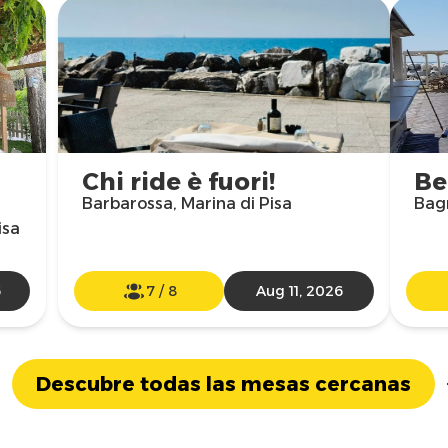
Chi ride è fuori!
Be
Barbarossa, Marina di Pisa
Bagn
isa
6
7
/
8
Aug 11, 2026
Descubre todas las mesas cercanas