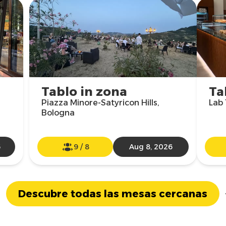
Tablo in zona
Ta
Piazza Minore-Satyricon Hills,
Lab 
Bologna
6
9
/
8
Aug 8, 2026
Descubre todas las mesas cercanas