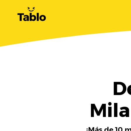
D
Mila
¡Más de 10 m