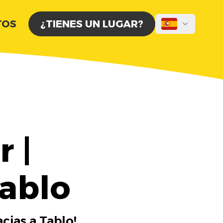
TOS
¿TIENES UN LUGAR?
 |
Tablo
cias a Tablo!