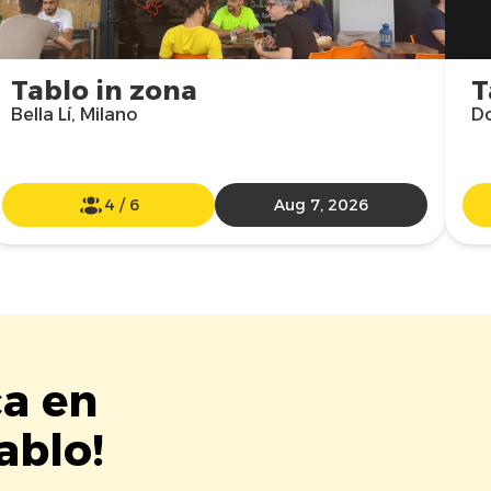
Tablo in zona
T
Bella Lí, Milano
Do
4
/
6
Aug 7, 2026
ca en
ablo!