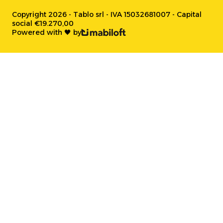
Copyright 2026 - Tablo srl - IVA 15032681007 - Capital
social €19.270,00
Powered with 🖤 by