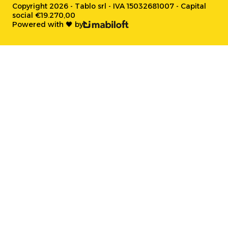
Copyright 2026 - Tablo srl - IVA 15032681007 - Capital
social €19.270,00
Powered with 🖤 by