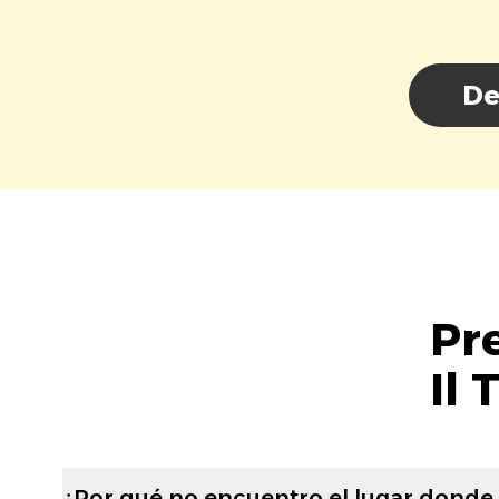
De
Pr
Il 
¿Por qué no encuentro el lugar donde