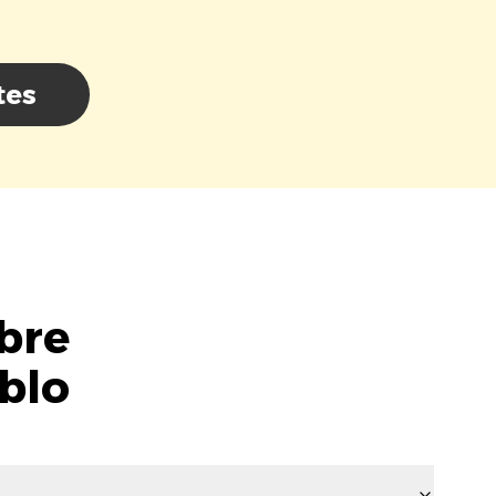
tes
bre
ablo