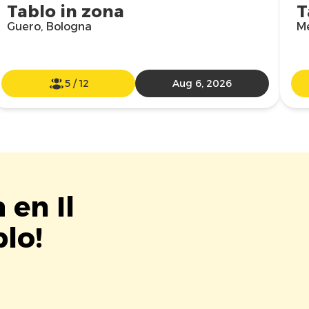
Tablo in zona
T
Guero, Bologna
Me
5
/
12
Aug 6, 2026
 en Il
blo!