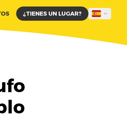
TOS
¿TIENES UN LUGAR?
ufo
blo