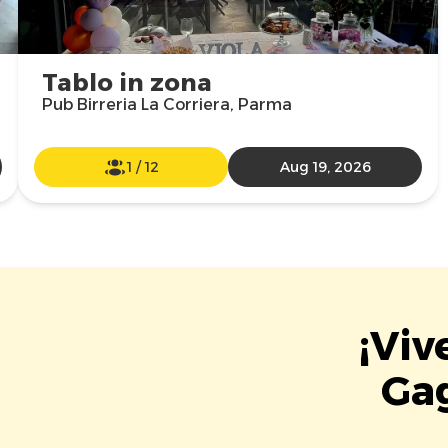
Tablo in zona
Pub Birreria La Corriera, Parma
1
/
12
Aug 19, 2026
¡Viv
Ga