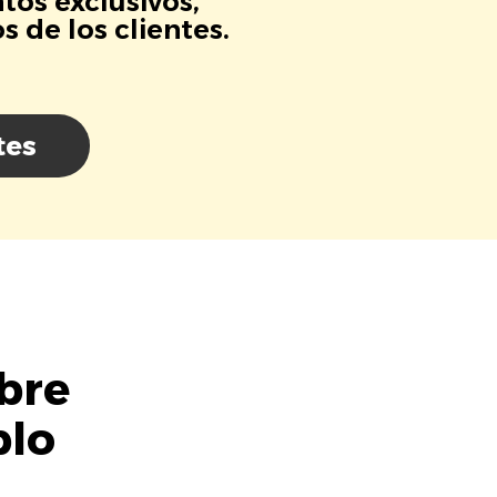
tos exclusivos,
 de los clientes.
tes
bre
blo