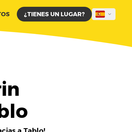
TOS
¿TIENES UN LUGAR?
in
blo
cias a Tablo!