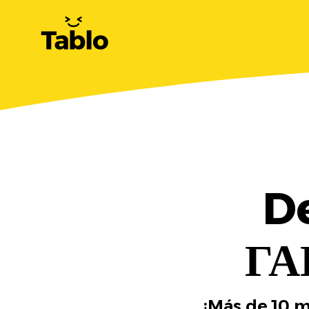
D
ГА
¡Más de 10 m