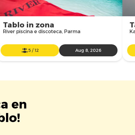
Tablo in zona
T
River piscina e discoteca, Parma
Ka
5
/
12
Aug 8, 2026
ca en
lo!