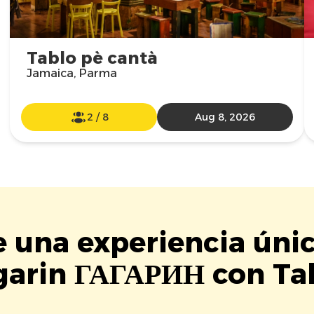
Tablo pè cantà
Jamaica, Parma
2
/
8
Aug 8, 2026
e una experiencia úni
garin ГАГАРИН con Tab