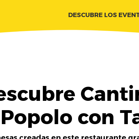
DESCUBRE LOS EVEN
escubre Canti
 Popolo con T
esas creadas en este restaurante gra