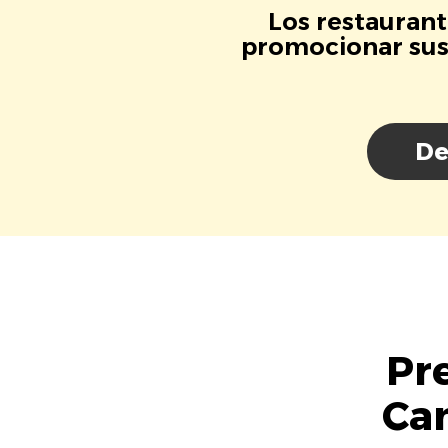
Los restaurant
promocionar sus 
De
Pr
Can