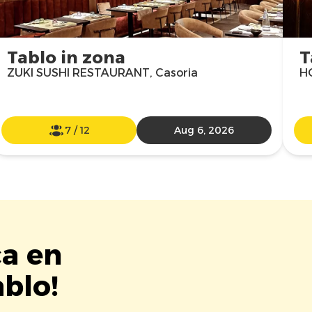
Tablo in zona
T
ZUKI SUSHI RESTAURANT, Casoria
HO
7
/
12
Aug 6, 2026
ca en
blo!