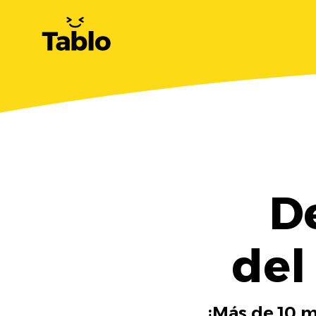
D
del
¡Más de 10 m