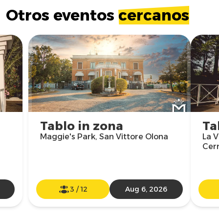
Otros eventos
cercanos
Tablo in zona
Ta
Maggie's Park, San Vittore Olona
La V
Cer
3
/
12
Aug 6, 2026