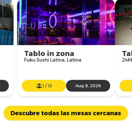
Tablo in zona
Ta
Fuku Sushi Latina, Latina
24MI
6
1
/
12
Aug 8, 2026
Descubre todas las mesas cercanas