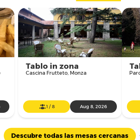
Tablo in zona
Ta
e
Cascina Frutteto, Monza
Parc
6
1
/
8
Aug 8, 2026
Descubre todas las mesas cercanas