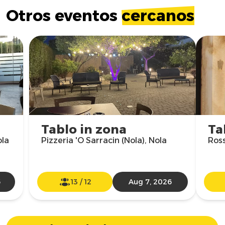
Otros eventos
cercanos
Tablo in zona
Ta
ola
Pizzeria 'O Sarracin (Nola), Nola
Ross
6
13
/
12
Aug 7, 2026