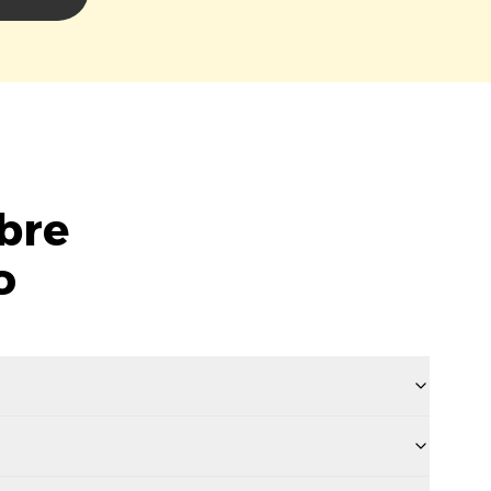
bre
o