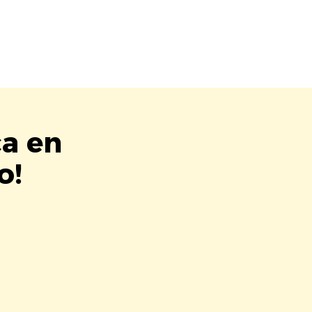
ca en
o!