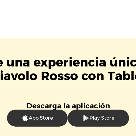
e una experiencia úni
iavolo Rosso con Tabl
Descarga la aplicación
App Store
Play Store