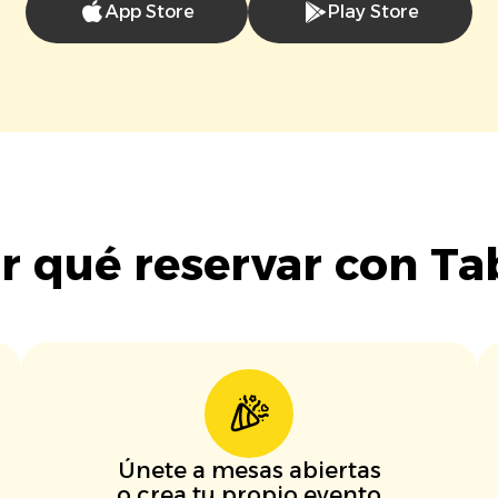
App Store
Play Store
r qué reservar con Ta
Únete a mesas abiertas
o crea tu propio evento