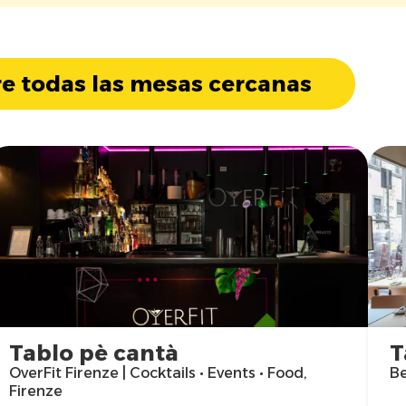
e todas las mesas cercanas
Tablo pè cantà
T
OverFit Firenze | Cocktails • Events • Food,
Be
Firenze