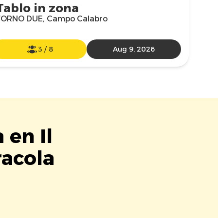
Tablo in zona
FORNO DUE, Campo Calabro
3
/
8
Aug 9, 2026
 en Il
racola