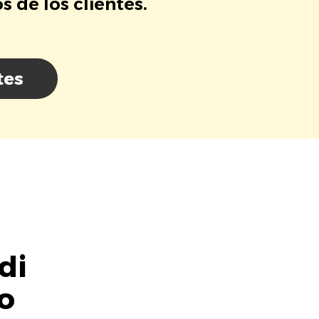
 de los clientes.
tes
di
o