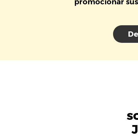
promocionar sus 
De
s