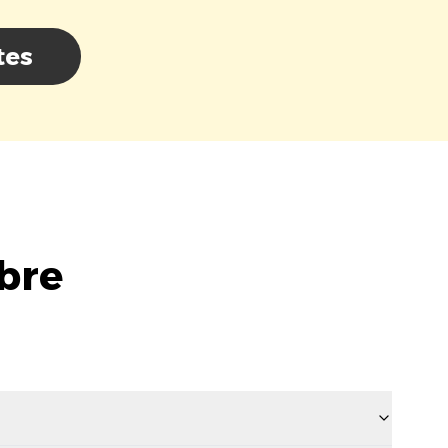
tes
bre
o