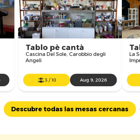
Tablo pè cantà
Ta
Cascina Del Sole, Carobbio degli
La S
Angeli
Impr
6
3
/
10
Aug 9, 2026
Descubre todas las mesas cercanas