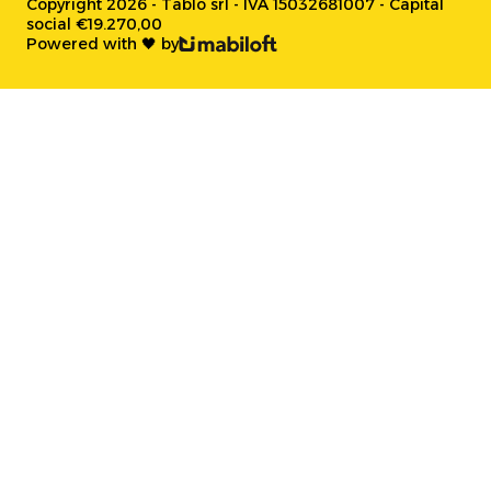
Copyright 2026 - Tablo srl - IVA 15032681007 - Capital
social €19.270,00
Powered with 🖤 by