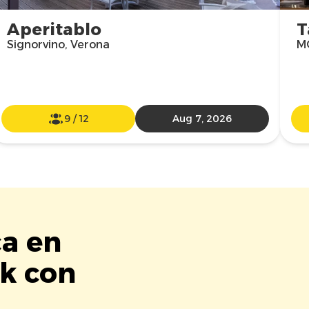
Aperitablo
T
Signorvino, Verona
MO
9
/
12
Aug 7, 2026
ca en
k con