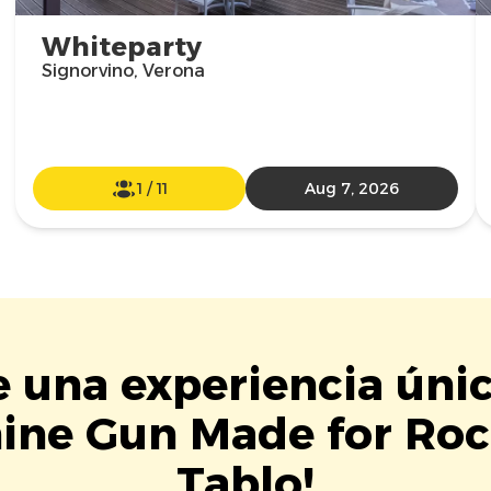
Whiteparty
Signorvino, Verona
1
/
11
Aug 7, 2026
e una experiencia úni
ine Gun Made for Roc
Tablo!