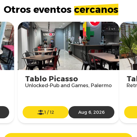
Otros eventos
cercanos
Tablo Picasso
Ta
Unlocked-Pub and Games, Palermo
Ret
1
/
12
Aug 6, 2026