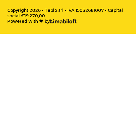
Copyright 2026 - Tablo srl - IVA 15032681007 - Capital
social €19.270,00
Powered with 🖤 by