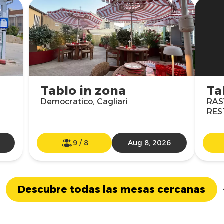
Tablo in zona
Ta
Democratico, Cagliari
RAS
RES
9
/
8
Aug 8, 2026
Descubre todas las mesas cercanas