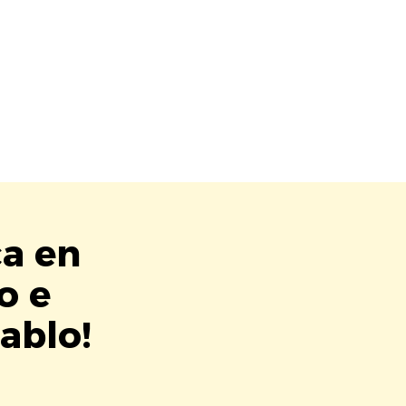
ca en
o e
ablo!