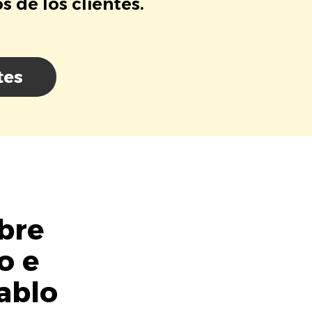
 de los clientes.
tes
bre
o e
ablo