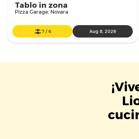
Tablo in zona
Pizza Garage, Novara
7
/
6
Aug 8, 2026
¡Viv
Li
cuci