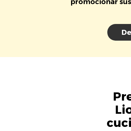
promocionar sus 
De
Pr
Li
cuc