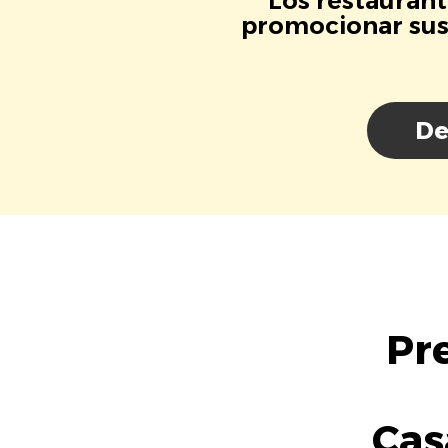
Los restaurant
promocionar sus 
De
Pr
Cas