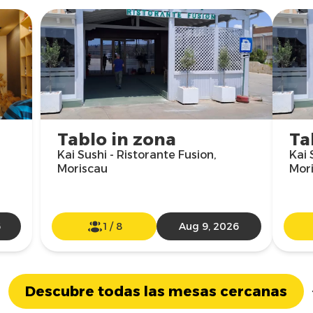
Tablo in zona
Ta
Kai Sushi - Ristorante Fusion,
Kai 
Moriscau
Mor
6
1
/
8
Aug 9, 2026
Descubre todas las mesas cercanas