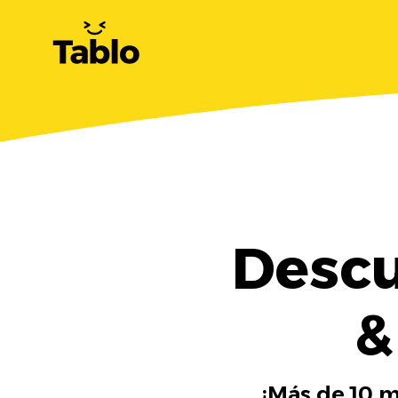
Descu
&
¡Más de 10 m