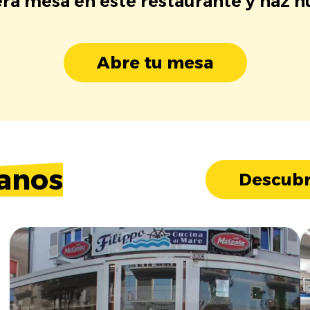
era mesa en este restaurante y haz 
Abre tu mesa
anos
Descubr