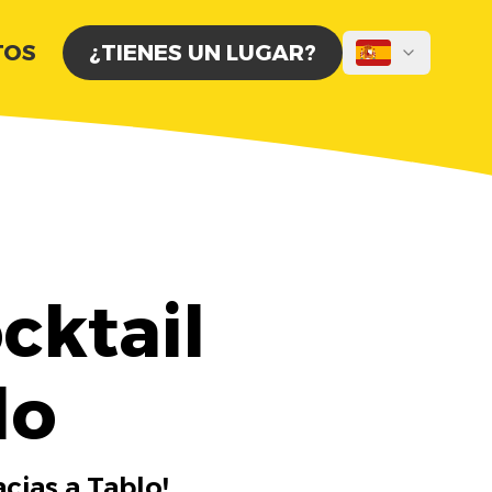
TOS
¿TIENES UN LUGAR?
cktail
lo
cias a Tablo!