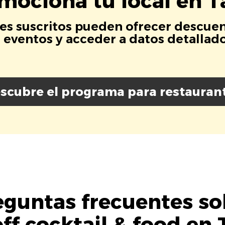
mociona tu local en T
es suscritos pueden ofrecer descuen
eventos y acceder a datos detallados
scubre el programa para restauran
eguntas frecuentes so
ff cocktail & food en 