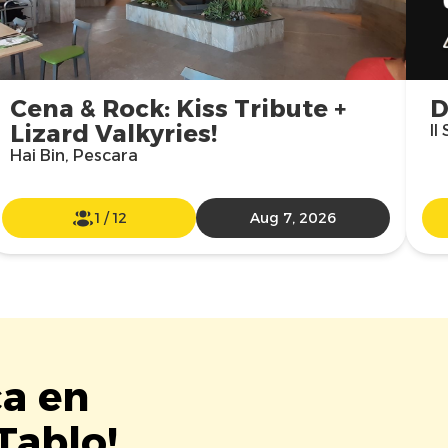
Cena & Rock: Kiss Tribute +
D
Lizard Valkyries!
Il
Hai Bin, Pescara
1
/
12
Aug 7, 2026
ca en
Tablo!