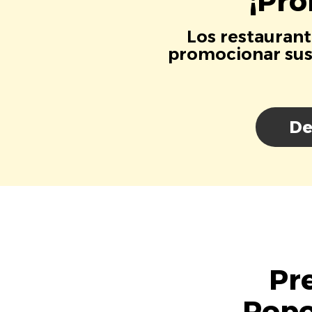
¡Pro
Los restaurant
promocionar sus 
De
Pr
Popo