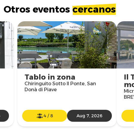
Otros eventos
cercanos
Tablo in zona
Il 
m
Chiringuito Sotto Il Ponte, San
Donà di Piave
Micr
BRE
6
4
/
8
Aug 7, 2026