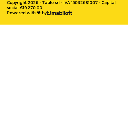
Copyright 2026 - Tablo srl - IVA 15032681007 - Capital
social €19.270,00
Powered with 🖤 by