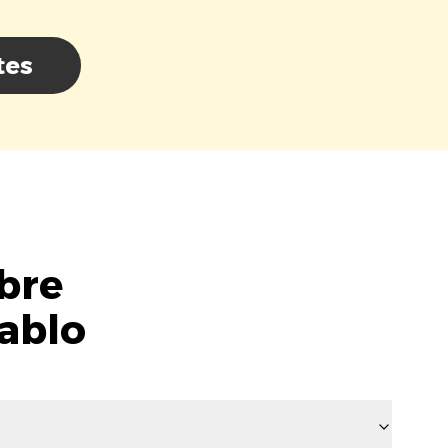
tes
bre
Tablo