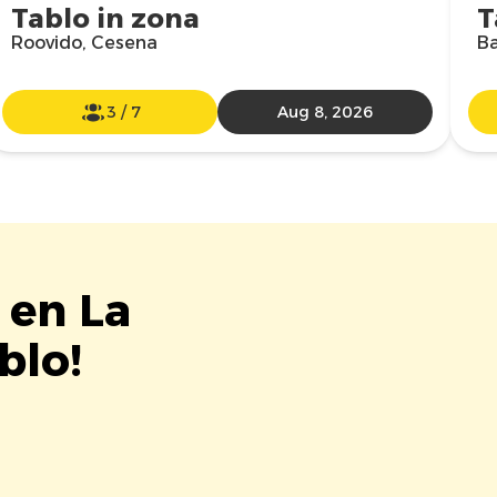
Tablo in zona
T
Roovido, Cesena
Ba
3
/
7
Aug 8, 2026
 en La
blo!