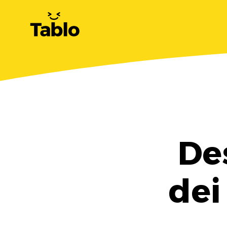
De
dei