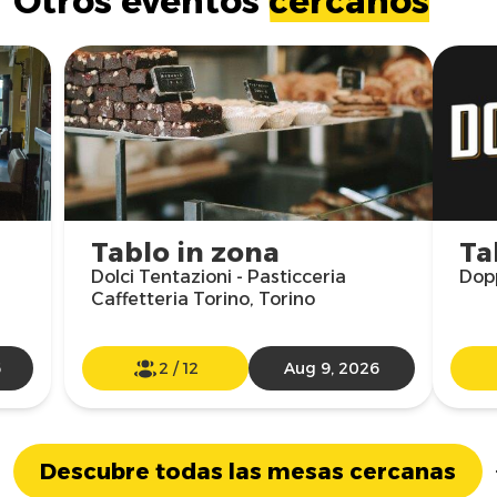
Otros eventos
cercanos
Tablo in zona
Ta
Dolci Tentazioni - Pasticceria
Dopp
Caffetteria Torino, Torino
6
2
/
12
Aug 9, 2026
Descubre todas las mesas cercanas