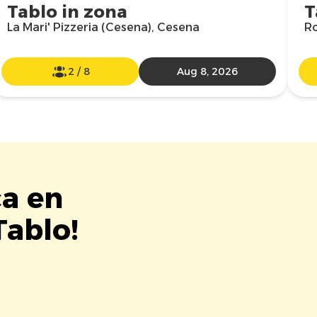
Tablo in zona
T
La Mari' Pizzeria (Cesena), Cesena
Ro
2
/
8
Aug 8, 2026
ca en
Tablo!