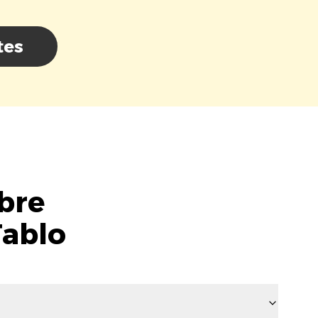
tes
bre
Tablo