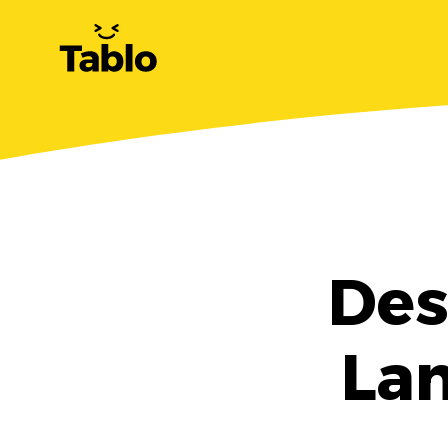
Des
La