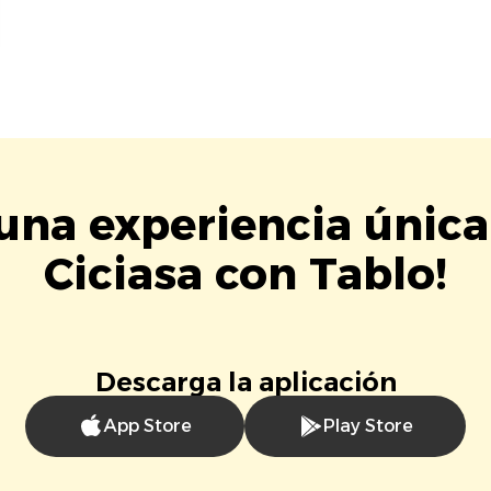
 una experiencia única
Ciciasa con Tablo!
Descarga la aplicación
App Store
Play Store