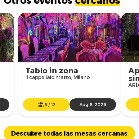
Otros eventos
cercanos
Tablo in zona
Ap
si
Il cappellaio matto, Milano
ARÏA
6
/
12
Aug 8, 2026
Descubre todas las mesas cercanas