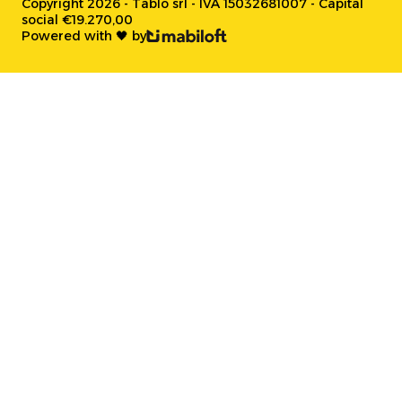
Copyright 2026 - Tablo srl - IVA 15032681007 - Capital
social €19.270,00
Powered with 🖤 by