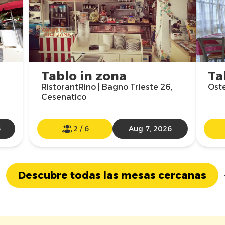
Tablo in zona
Ta
RistorantRino | Bagno Trieste 26,
Oste
Cesenatico
6
2
/
6
Aug 7, 2026
Descubre todas las mesas cercanas